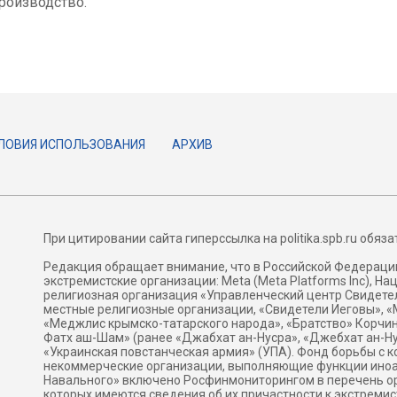
роизводство.
ЛОВИЯ ИСПОЛЬЗОВАНИЯ
АРХИВ
При цитировании сайта гиперссылка на politika.spb.ru обяза
Редакция обращает внимание, что в Российской Федерац
экстремистские организации: Meta (Meta Platforms Inc), Н
религиозная организация «Управленческий центр Свидетел
местные религиозные организации, «Свидетели Иеговы», «
«Меджлис крымско-татарского народа», «Братство» Корчин
Фатх аш-Шам» (ранее «Джабхат ан-Нусра», «Джебхат ан-Ну
«Украинская повстанческая армия» (УПА). Фонд борьбы с к
некоммерческие организации, выполняющие функции ино
Навального» включено Росфинмониторингом в перечень ор
которых имеются сведения об их причастности к экстремис