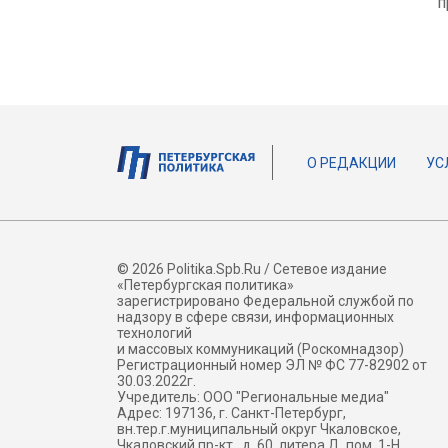
п
О РЕДАКЦИИ
УС
© 2026 Politika.Spb.Ru / Сетевое издание
«Петербургская политика»
зарегистрировано Федеральной службой по
надзору в сфере связи, информационных
технологий
и массовых коммуникаций (Роскомнадзор)
Регистрационный номер ЭЛ № ФС 77-82902 от
30.03.2022г.
Учредитель: ООО "Региональные медиа"
Адрес: 197136, г. Санкт-Петербург,
вн.тер.г.муниципальный округ Чкаловское,
Чкаловский пр-кт., д. 60, литера Д, пом. 1-Н