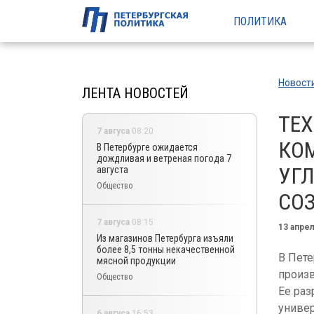
ПОЛИТИКА
Новост
ЛЕНТА НОВОСТЕЙ
ТЕ
7 авгуса
08:20
КО
В Петербурге ожидается
дождливая и ветреная погода 7
УГЛ
августа
Общество
СОЗ
7 авгуса
08:15
13 апре
Из магазинов Петербурга изъяли
более 8,5 тонны некачественной
В Пет
мясной продукции
произв
Общество
Ее раз
универ
6 авгуса
16:53