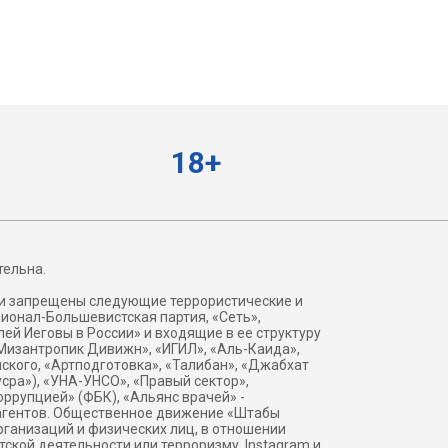
18+
тельна.
ии запрещены следующие террористические и
ационал-Большевистская партия, «Сеть»,
ей Иеговы в России» и входящие в ее структуру
Мизантропик Дивижн», «ИГИЛ», «Аль-Каида»,
ского, «Артподготовка», «Талибан», «Джабхат
сра»), «УНА-УНСО», «Правый сектор»,
оррупцией» (ФБК), «Альянс врачей» -
агентов. Общественное движение «Штабы
ганизаций и физических лиц, в отношении
тской деятельности или терроризму. Instagram и