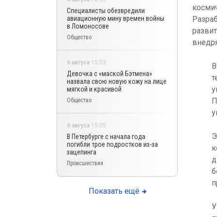
космич
Специалисты обезвредили
авиационную мину времен войны
Разраб
в Ломоносове
развит
Общество
внедря
6 авгуса
15:53
В
Девочка с «маской Бэтмена»
т
назвала свою новую кожу на лице
у
мягкой и красивой
П
Общество
у
6 авгуса
15:05
Э
В Петербурге с начала года
погибли трое подростков из-за
к
зацепинга
д
Происшествия
б
п
Показать ещё
У